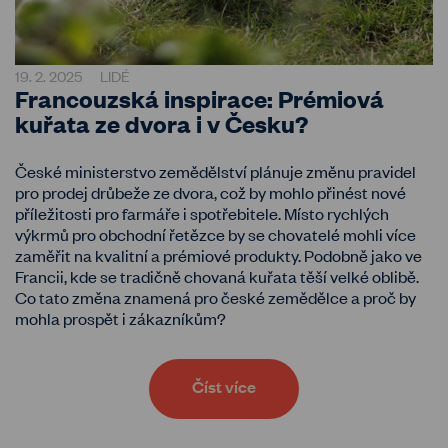
19. 2. 2025
LIDÉ
Francouzská inspirace: Prémiová
kuřata ze dvora i v Česku?
České ministerstvo zemědělství plánuje změnu pravidel
pro prodej drůbeže ze dvora, což by mohlo přinést nové
příležitosti pro farmáře i spotřebitele. Místo rychlých
výkrmů pro obchodní řetězce by se chovatelé mohli více
zaměřit na kvalitní a prémiové produkty. Podobně jako ve
Francii, kde se tradičně chovaná kuřata těší velké oblibě.
Co tato změna znamená pro české zemědělce a proč by
mohla prospět i zákazníkům?
Číst více