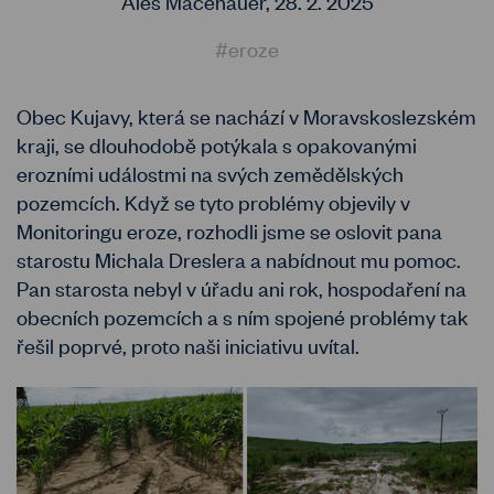
Aleš Macenauer,
28. 2. 2025
#eroze
Obec Kujavy, která se nachází v Moravskoslezském
kraji, se dlouhodobě potýkala s opakovanými
erozními událostmi na svých zemědělských
pozemcích. Když se tyto problémy objevily v
Monitoringu eroze, rozhodli jsme se oslovit pana
starostu Michala Dreslera a nabídnout mu pomoc.
Pan starosta nebyl v úřadu ani rok, hospodaření na
obecních pozemcích a s ním spojené problémy tak
řešil poprvé, proto naši iniciativu uvítal.