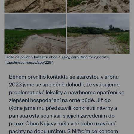
Eroze na polích v katastru obce Kujavy, Zdroj Monitoring eroze,
https://me.vumop.cz/app/2294
Během prvního kontaktu se starostou v srpnu
2023 jsme se společně dohodli, že vytipujeme
problematické lokality a navrhneme opatření ke
zlepšení hospodaření na orné půdě. Již do
týdne jsme mu představili konkrétní návrhy a
pan starosta souhlasil s jejich zavedením do
praxe. Obec Kujavy měla v té době uzavřené
pachty na dobu určitou. S blížícím se koncem