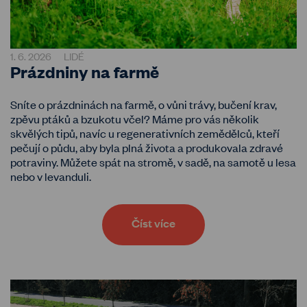
1. 6. 2026
LIDÉ
Prázdniny na farmě
Sníte o prázdninách na farmě, o vůni trávy, bučení krav,
zpěvu ptáků a bzukotu včel? Máme pro vás několik
skvělých tipů, navíc u regenerativních zemědělců, kteří
pečují o půdu, aby byla plná života a produkovala zdravé
potraviny. Můžete spát na stromě, v sadě, na samotě u lesa
nebo v levanduli.
Číst více