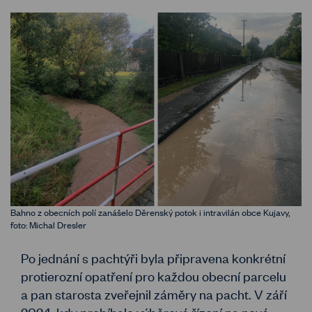
Bahno z obecních polí zanášelo Děrenský potok i intravilán obce Kujavy,
foto: Michal Dresler
Po jednání s pachtýři byla připravena konkrétní
protierozní opatření pro každou obecní parcelu
a pan starosta zveřejnil záměry na pacht. V září
2024, kdy probíhalo výběrové řízení na nové