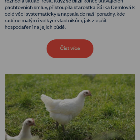
rozhodla situaci řešit. Když se blížil konec stávajících
pachtovních smluv, přistoupila starostka Šárka Demlová k
celé věci systematicky a napsala do naší poradny, kde
radíme malým i velkým vlastníkům, jak zlepšit
hospodaření na jejich půdě.
Číst více