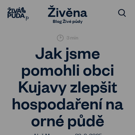
Živěna
Blog Živé půdy
3 min
Jak jsme
pomohli obci
Kujavy zlepšit
hospodaření na
orné půdě