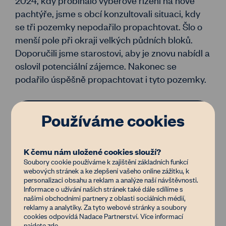
pachtýře, jsme s obcí konzultovali situaci, kdy
se tři pozemky nepodařilo propachtovat. Šlo o
menší pole při okraji velkých půdních bloků.
Doporučili jsme starostovi, aby je znovu nabídl a
oslovil potenciální zájemce. Nakonec se
podařilo úspěšně propachtovat i tyto pozemky.
„S prací Živé půdy jsem velmi spokojený
Používáme cookies
a jsem vděčný za jejich angažovanost a
profesionální přístup. Živá půda nám
K čemu nám uložené cookies slouží?
umožnila najít správnou cestu ke zlepšení
Soubory cookie používáme k zajištění základních funkcí
kvality půdy a ochraně životního
webových stránek a ke zlepšení vašeho online zážitku, k
personalizaci obsahu a reklam a analýze naší návštěvnosti.
prostředí.“
Informace o užívání našich stránek také dále sdílíme s
- Michal Dresler, starosta obce Kujavy
našimi obchodními partnery z oblasti sociálních médií,
reklamy a analytiky. Za tyto webové stránky a soubory
cookies odpovídá Nadace Partnerství. Více informací
najdete
zde
.