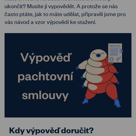
ukončit? Musíte ji vypovědět. A protože se nás
často ptáte, jak to máte udělat, připravili jsme pro
vás návod a vzor výpovědi ke stažení.
Kdy výpověď doručit?