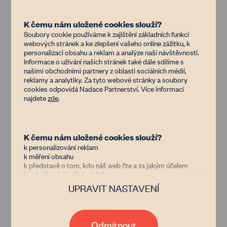
datové zprávy můžete ověřit v Seznamu držitelů
datových schránek. Počítejte rovněž s tím, že
K čemu nám uložené cookies slouží?
zpráva se považuje za doručenou až po 10
Soubory cookie používáme k zajištění základních funkcí
dnech, leda by se adresát přihlásil do datové
webových stránek a ke zlepšení vašeho online zážitku, k
personalizaci obsahu a reklam a analýze naší návštěvnosti.
schránky dřív. Počítejte tak s dostatečnou
Informace o užívání našich stránek také dále sdílíme s
rezervou a výpověď datovkou odešlete
našimi obchodními partnery z oblasti sociálních médií,
reklamy a analytiky. Za tyto webové stránky a soubory
nejpozději 19. 9. 2026.
cookies odpovídá Nadace Partnerství. Více informací
najdete
zde
.
Osobní předání výpovědi nedoporučujeme.
Pokud však z nějakého důvodu nemůžete jinak,
je potřeba přinést dvě kopie výpovědi a nechat
K čemu nám uložené cookies slouží?
k personalizování reklam
si převzetí pachtýřem písemně potvrdit s datem
k měření obsahu
převzetí.
k představě o tom, kdo náš web čte a za jakým účelem
k vylepšování našich služeb
Vzor č. 1 - výpověď pachtovní smlouvy
UPRAVIT NASTAVENÍ
Důvěřujete nám?
Vzor č. 2 - výpověď smlouvy o pronájmu
Jsme nezisková organizace financovaná donory, kterým jde
zemědělského pozemku (před rokem 2014)
stejně jako nám o zastavení znehodnocování půdy v Česku.
Díky tomu, že nám dáte možnost uchovávat data o vaší
Odmítnout