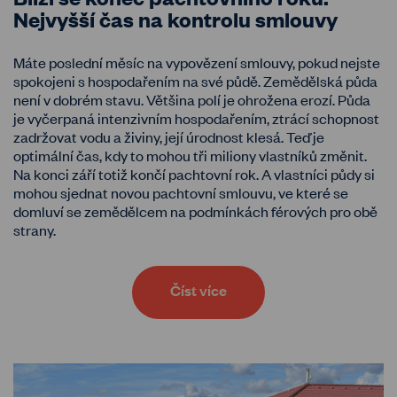
Nejvyšší čas na kontrolu smlouvy
Máte poslední měsíc na vypovězení smlouvy, pokud nejste
spokojeni s hospodařením na své půdě. Zemědělská půda
není v dobrém stavu. Většina polí je ohrožena erozí. Půda
je vyčerpaná intenzivním hospodařením, ztrácí schopnost
zadržovat vodu a živiny, její úrodnost klesá. Teď je
optimální čas, kdy to mohou tři miliony vlastníků změnit.
Na konci září totiž končí pachtovní rok. A vlastníci půdy si
mohou sjednat novou pachtovní smlouvu, ve které se
domluví se zemědělcem na podmínkách férových pro obě
strany.
Číst více