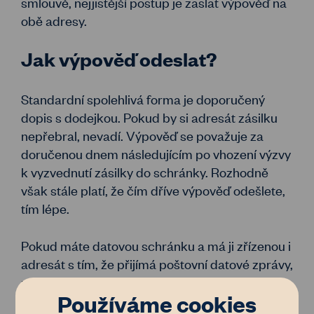
smlouvě, nejjistější postup je zaslat výpověď na
obě adresy.
Jak výpověď odeslat?
Standardní spolehlivá forma je doporučený
dopis s dodejkou. Pokud by si adresát zásilku
nepřebral, nevadí. Výpověď se považuje za
doručenou dnem následujícím po vhození výzvy
k vyzvednutí zásilky do schránky. Rozhodně
však stále platí, že čím dříve výpověď odešlete,
tím lépe.
Pokud máte datovou schránku a má ji zřízenou i
adresát s tím, že přijímá poštovní datové zprávy,
můžete odeslat výpověď datovou zprávou. Zda
Používáme cookies
adresát má schránku a zda přijímá poštovní