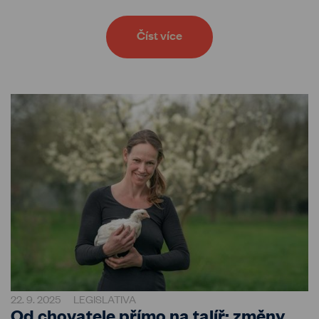
Číst více
22. 9. 2025
LEGISLATIVA
Od chovatele přímo na talíř: změny