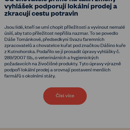
vyhlášek podporují lokální prodej a
zkracují cestu potravin
Jsou lidé, kteří se umí chopit příležitosti a vyvinout nemalé
úsilí, aby tato příležitost nepřišla nazmar. To se povedlo
Dáše Tománkové, předsedkyni Svazu faremních
zpracovatelů a chovatelce kuřat pod značkou Dášino kuře
z Kutnohorska. Podařilo se jí prosadit úpravy vyhlášky č.
289/2007 Sb., o veterinárních a hygienických
požadavcích na živočišné produkty. Tyto úpravy výrazně
podpoří lokální prodej a srovnají postavení menších
farmářů s okolními státy.
Číst více