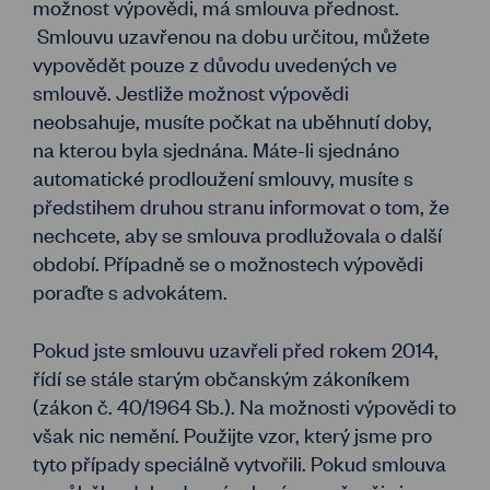
možnost výpovědi, má smlouva přednost.
Smlouvu uzavřenou na dobu určitou, můžete
vypovědět pouze z důvodu uvedených ve
smlouvě. Jestliže možnost výpovědi
neobsahuje, musíte počkat na uběhnutí doby,
na kterou byla sjednána. Máte-li sjednáno
automatické prodloužení smlouvy, musíte s
předstihem druhou stranu informovat o tom, že
nechcete, aby se smlouva prodlužovala o další
období. Případně se o možnostech výpovědi
poraďte s advokátem.
Pokud jste smlouvu uzavřeli před rokem 2014,
řídí se stále starým občanským zákoníkem
(zákon č. 40/1964 Sb.). Na možnosti výpovědi to
však nic nemění. Použijte vzor, který jsme pro
tyto případy speciálně vytvořili. Pokud smlouva