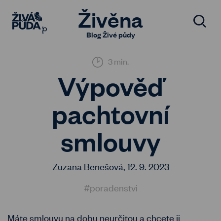
Živěna
Blog Živé půdy
3 min.
Výpověď
pachtovní
smlouvy
Zuzana Benešová,
12. 9. 2023
#poradenstvi
Máte smlouvu na dobu neurčitou a chcete ji