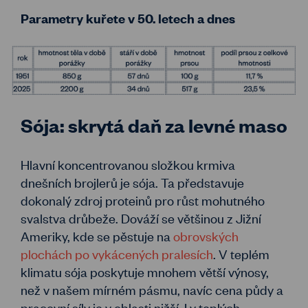
Parametry kuřete v 50. letech a dnes
Sója: skrytá daň za levné maso
Hlavní koncentrovanou složkou krmiva
dnešních brojlerů je sója. Ta představuje
dokonalý zdroj proteinů pro růst mohutného
svalstva drůbeže. Dováží se většinou z Jižní
Ameriky, kde se pěstuje na
obrovských
plochách po vykácených pralesích
. V teplém
klimatu sója poskytuje mnohem větší výnosy,
než v našem mírném pásmu, navíc cena půdy a
pracovní síly je v oblasti nižší. I v teplých