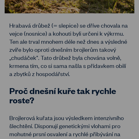
Hrabavá drůbež (= slepice) se dříve chovala na
vejce (nosnice) a kohouti byli určeni k výkrmu.
Ten ale trval mnohem déle než dnes a výsledné
zvíře bylo oproti dnešním brojlerům takový
„chudáček". Tato drůbež byla chována volně,
krmena tím, co si sama našla s přídavkem obilí
a zbytků z hospodářství.
Proč dnešní kuře tak rychle
roste?
Brojlerová kuřata jsou výsledkem intenzivního
šlechtění. Disponují genetickými vlohami pro
mohutné prsní osvalení a rychlé přibývání na