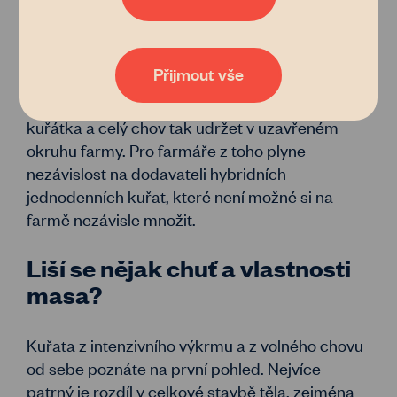
aktivitě na našem webu, bude naše poradenství, databáze
jejich křížence. Taková drůbež má odolnost a
vlastníků i zemědělců nebo například generátor
životaschopnost běžných slepic či kohoutů a je
pachtovních smluv čím dál tím lepší a dostupnější. Pokud
vás zajímají podrobnosti, přečtěte si naše
zásady
schopna se ve zdraví a dobré kondici dožít
zpracování osobních údajů
. Tak co, věříte nám?
Přijmout vše
dospělosti. Znamená to také, že si lze z vajec
těchto dospělců odchovat vlastní mladá
kuřátka a celý chov tak udržet v uzavřeném
okruhu farmy. Pro farmáře z toho plyne
nezávislost na dodavateli hybridních
jednodenních kuřat, které není možné si na
farmě nezávisle množit.
Liší se nějak chuť a vlastnosti
masa?
Kuřata z intenzivního výkrmu a z volného chovu
od sebe poznáte na první pohled. Nejvíce
patrný je rozdíl v celkové stavbě těla, zejména