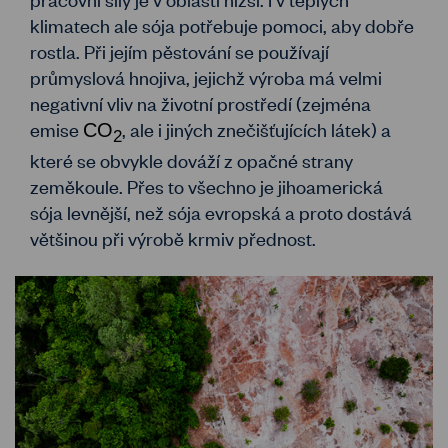
klimatech ale sója potřebuje pomoci, aby dobře
rostla. Při jejím pěstování se používají
průmyslová hnojiva, jejichž výroba má velmi
negativní vliv na životní prostředí (zejména
emise
, ale i jiných znečišťujících látek) a
CO
2
které se obvykle dováží z opačné strany
zeměkoule. Přes to všechno je jihoamerická
sója levnější, než sója evropská a proto dostává
většinou při výrobě krmiv přednost.