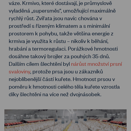
váze. Krmivo, které dostávají, je průmyslově
vyladěná „supersměs“, umožňující maximálně
rychlý růst. Zvířata jsou navíc chována v
prostředí s řízeným klimatem a s minimální
prostorem k pohybu, takže většina energie z
krmiva je využita k růstu – nikoliv k běhání,
hrabání a termoregulaci. Porážkové hmotnosti
dosáhne takový brojler za pouhých 35 dnů.
Dalším cílem šlechtění byl
nárůst množství prsní
svaloviny
, protože prsa jsou u zákazníků
nejoblíbenější částí kuřete. Hmotnost prsou v
poměru k hmotnosti celého těla kuřete vzrostla
díky šlechtěni na více než dvojnásobek.