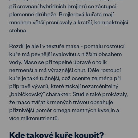
při srovnání hybridních brojlerů se zástupci
plemenné drůbeže. Brojlerová kuřata mají
mnohem větší prsní svaly a kratší, kompaktnější
stehna.
Rozdíl je ale i v textuře masa - pomalu rostoucí
kuře má pevnější svalovinu s nižším obsahem
vody. Maso se při tepelné úpravě o tolik
nezmenší a má výraznější chuť. Déle rostoucí
kuře je také tučnější, což oceníte zejména při
přípravě vývarů, které získají nezaměnitelný
„babičkovský” charakter. Studie také prokázaly,
že maso zvířat krmených trávou obsahuje
příznivější poměr omega mastných kyselin a
více mikronutrientů.
Kde takové kuře koupit?