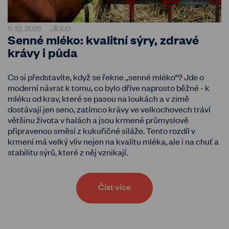
5. 12. 2025
JÍDLO
Senné mléko: kvalitní sýry, zdravé
krávy i půda
Co si představíte, když se řekne „senné mléko“? Jde o
moderní návrat k tomu, co bylo dříve naprosto běžné - k
mléku od krav, které se pasou na loukách a v zimě
dostávají jen seno, zatímco krávy ve velkochovech tráví
většinu života v halách a jsou krmené průmyslově
připravenou směsí z kukuřičné siláže. Tento rozdíl v
krmení má velký vliv nejen na kvalitu mléka, ale i na chuť a
stabilitu sýrů, které z něj vznikají.
Číst více