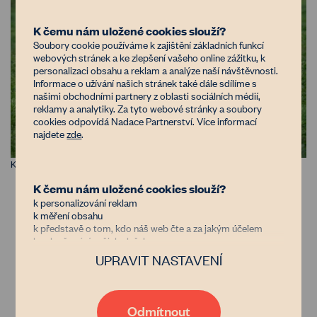
K čemu nám uložené cookies slouží?
Soubory cookie používáme k zajištění základních funkcí
webových stránek a ke zlepšení vašeho online zážitku, k
personalizaci obsahu a reklam a analýze naší návštěvnosti.
Informace o užívání našich stránek také dále sdílíme s
našimi obchodními partnery z oblasti sociálních médií,
reklamy a analytiky. Za tyto webové stránky a soubory
cookies odpovídá Nadace Partnerství. Více informací
najdete
zde
.
Kuřata v mobilních ohrádkách, foto: www.dasinokure.cz
K čemu nám uložené cookies slouží?
Zajímavý je také fakt, že kuřata z
k personalizování reklam
vysokoprodukčních hybridních linií nejsou
k měření obsahu
k představě o tom, kdo náš web čte a za jakým účelem
„stavěna“ na život delší než 5-6 týdnů. Při
k vylepšování našich služeb
dosažení určitého věku se již těžce pohybují,
UPRAVIT NASTAVENÍ
Důvěřujete nám?
maji velmi řídké opeření a jejich oběhový
Jsme nezisková organizace financovaná donory, kterým jde
systém začíná selhávat. Proto chovatelé s delší
stejně jako nám o zastavení znehodnocování půdy v Česku.
dobou výkrmu preferují čistokrevná plemena či
Díky tomu, že nám dáte možnost uchovávat data o vaší
Odmítnout