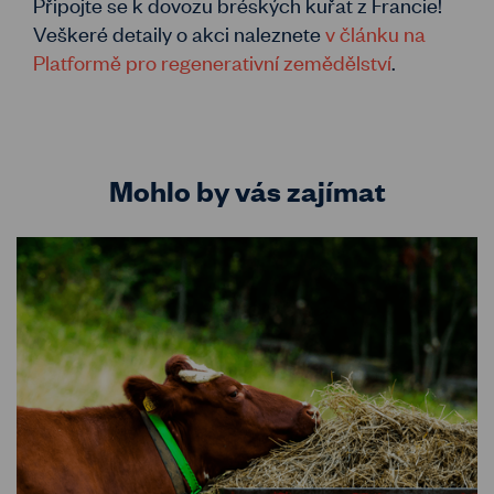
Připojte se k dovozu bréských kuřat z Francie!
Veškeré detaily o akci naleznete
v článku na
Platformě pro regenerativní zemědělství
.
Mohlo by vás zajímat