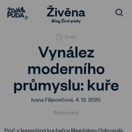
Živěna
Blog Živé půdy
5 min
Vynález
moderního
průmyslu: kuře
Ivana Filipovičová,
4. 12. 2025
#potraviny
Proč v legendární kuchařce Magdaleny Dobromily