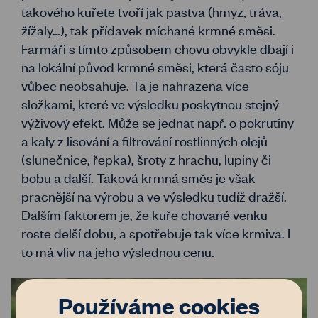
takového kuřete tvoří jak pastva (hmyz, tráva,
žížaly…), tak přídavek míchané krmné směsi.
Farmáři s tímto způsobem chovu obvykle dbají i
na lokální původ krmné směsi, která často sóju
vůbec neobsahuje. Ta je nahrazena více
složkami, které ve výsledku poskytnou stejný
výživový efekt. Může se jednat např. o pokrutiny
a kaly z lisování a filtrování rostlinných olejů
(slunečnice, řepka), šroty z hrachu, lupiny či
bobu a další. Taková krmná směs je však
pracnější na výrobu a ve výsledku tudíž dražší.
Dalším faktorem je, že kuře chované venku
roste delší dobu, a spotřebuje tak více krmiva. I
to má vliv na jeho výslednou cenu.
Používáme cookies