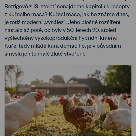
Rettigové z 19. století nenajdeme kapitolu s recepty
z kuřecího masa? Kuřecí maso, jak ho známe dnes,
je totiž moderní „vynález". Jeho plošné rozšíření
nastalo až poté, co byly v 50. letech 20. století
vyšlechtěny vysokoprodukční hybridní kmeny.
Kuře, tedy mládě kura domácího, je v původním
smyslu jen to malé žluté stvoření.