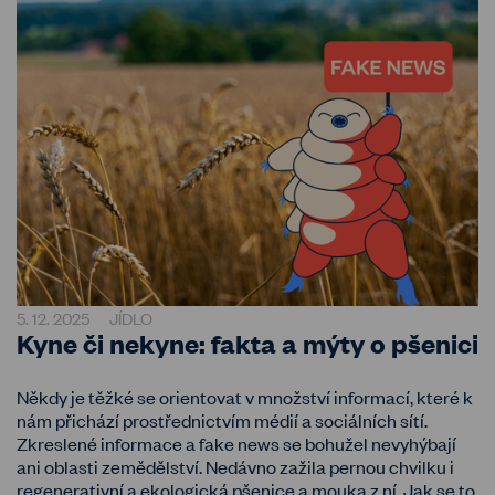
5. 12. 2025
JÍDLO
Kyne či nekyne: fakta a mýty o pšenici
Někdy je těžké se orientovat v množství informací, které k
nám přichází prostřednictvím médií a sociálních sítí.
Zkreslené informace a fake news se bohužel nevyhýbají
ani oblasti zemědělství. Nedávno zažila pernou chvilku i
regenerativní a ekologická pšenice a mouka z ní. Jak se to