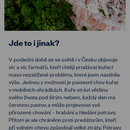
Jde to i jinak?
V poslední době se ve světě i v Česku objevuje
víc a víc farmářů, kteří chtějí prodávat kuřecí
maso nezatížené problémy, které jsem nastínila
výše. Jednou z možností je pastevní chov kuřat
v mobilních ohrádkách. Kuře stráví většinu
svého života pod širým nebem, každý den má
čerstvou pastvu a může projevovat své
přirozené chování – hrabání a hledání potravy.
Přitom je ale chráněno proti predátorům, kteří
při volném chovu způsobují velké ztráty. Potravu