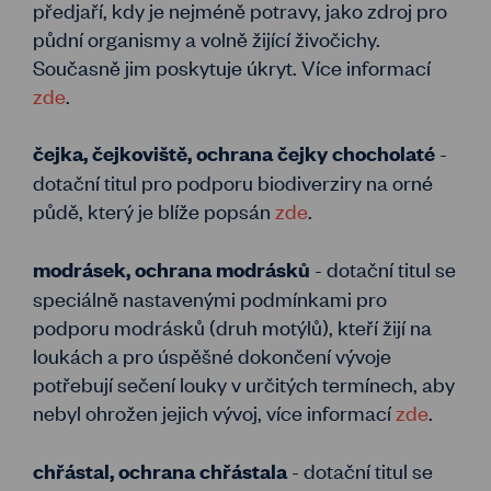
předjaří, kdy je nejméně potravy, jako zdroj pro
půdní organismy a volně žijící živočichy.
Současně jim poskytuje úkryt. Více informací
zde
.
-
čejka, čejkoviště, ochrana čejky chocholaté
dotační titul pro podporu biodiverziry na orné
půdě, který je blíže popsán
zde
.
- dotační titul se
modrásek, ochrana modrásků
speciálně nastavenými podmínkami pro
podporu modrásků (druh motýlů), kteří žijí na
loukách a pro úspěšné dokončení vývoje
potřebují sečení louky v určitých termínech, aby
nebyl ohrožen jejich vývoj, více informací
zde
.
- dotační titul se
chřástal, ochrana chřástala