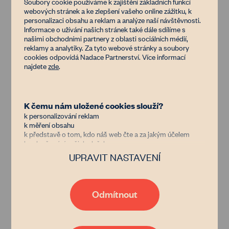
Soubory cookie používáme k zajištění základních funkcí
ornice, vrchní úrodná vrstva půdy, která se
webových stránek a ke zlepšení vašeho online zážitku, k
personalizaci obsahu a reklam a analýze naší návštěvnosti.
vytváří stovky let. Bez ornice není sklizeň.
Informace o užívání našich stránek také dále sdílíme s
našimi obchodními partnery z oblasti sociálních médií,
reklamy a analytiky. Za tyto webové stránky a soubory
- erozně neohrožená půda
NEO
cookies odpovídá Nadace Partnerství. Více informací
najdete
zde
.
- mírně erozně ohrožená půda
MEO
- silně erozně ohrožená půda
SEO
K čemu nám uložené cookies slouží?
k personalizování reklam
k měření obsahu
(čti „nou til“) - přímé setí do
no-till
k představě o tom, kdo náš web čte a za jakým účelem
k vylepšování našich služeb
nezpracované půdy. Více informací
zde
.
UPRAVIT NASTAVENÍ
Důvěřujete nám?
(čti „strip til“) - zpracování půdy jen v
strip-till
Jsme nezisková organizace financovaná donory, kterým jde
stejně jako nám o zastavení znehodnocování půdy v Česku.
pruzích. Více informací
zde
.
Díky tomu, že nám dáte možnost uchovávat data o vaší
Odmítnout
aktivitě na našem webu, bude naše poradenství, databáze
vlastníků i zemědělců nebo například generátor
- výsev vhodných rostlin po sklizni
meziplodiny
pachtovních smluv čím dál tím lepší a dostupnější. Pokud
a před vysetím nové plodiny, aby půda
vás zajímají podrobnosti, přečtěte si naše
zásady