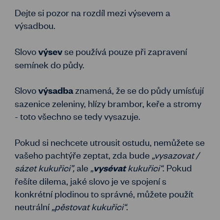
Dejte si pozor na rozdíl mezi výsevem a
výsadbou.
Slovo
se používá pouze při zapravení
výsev
semínek do půdy.
Slovo
znamená, že se do půdy umísťují
výsadba
sazenice zeleniny, hlízy brambor, keře a stromy
- toto všechno se tedy vysazuje.
Pokud si nechcete utrousit ostudu, nemůžete se
vašeho pachtýře zeptat, zda bude
„vysazovat /
sázet kukuřici”,
ale
„
kukuřici“
. Pokud
vysévat
řešíte dilema, jaké slovo je ve spojení s
konkrétní plodinou to správné, můžete použít
neutrální
„pěstovat kukuřici“
.