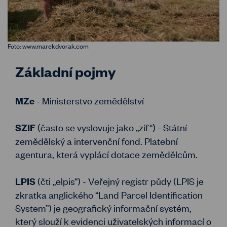
Foto: www.marekdvorak.com
Základní pojmy
- Ministerstvo zemědělství
MZe
(často se vyslovuje jako „zif“) - Státní
SZIF
zemědělský a intervenční fond. Platební
agentura, která vyplácí dotace zemědělcům.
(čti „elpis“) - Veřejný registr půdy (LPIS je
LPIS
zkratka anglického “Land Parcel Identification
System”) je geografický informační systém,
který slouží k evidenci uživatelských informací o