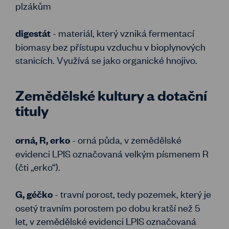
plzákům
- materiál, který vzniká fermentací
digestát
biomasy bez přístupu vzduchu v bioplynových
stanicích. Využívá se jako organické hnojivo.
Zemědělské kultury a dotační
tituly
- orná půda, v zemědělské
orná, R, erko
evidenci LPIS označovaná velkým písmenem R
(čti „erko“).
- travní porost, tedy pozemek, který je
G, géčko
osetý travním porostem po dobu kratší než 5
let, v zemědělské evidenci LPIS označovaná