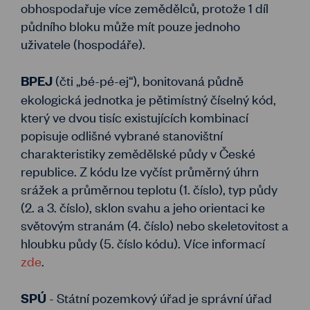
obhospodařuje více zemědělců, protože 1 díl
půdního bloku může mít pouze jednoho
uživatele (hospodáře).
(čti „bé-pé-ej“), bonitovaná půdně
BPEJ
ekologická jednotka je pětimístný číselný kód,
který ve dvou tisíc existujících kombinací
popisuje odlišné vybrané stanovištní
charakteristiky zemědělské půdy v České
republice. Z kódu lze vyčíst průměrný úhrn
srážek a průměrnou teplotu (1. číslo), typ půdy
(2. a 3. číslo), sklon svahu a jeho orientaci ke
světovým stranám (4. číslo) nebo skeletovitost a
hloubku půdy (5. číslo kódu). Více informací
zde
.
- Státní pozemkový úřad je správní úřad
SPÚ