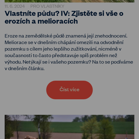
11. 6. 2024
PRO VLASTNÍKY
Vlastníte půdu? IV: Zjistěte si vše o
erozích a melioracích
Eroze na zemědělské půdě znamená její znehodnocení.
Meliorace se v dnešním chápání omezili na odvodnění
pozemku s cílem jeho lepšího zužitkování, nicméně v
současnosti to často představuje spíš problém než
výhodu. Netýkají se i vašeho pozemku? Na to se podíváme
v dnešním článku.
Číst více