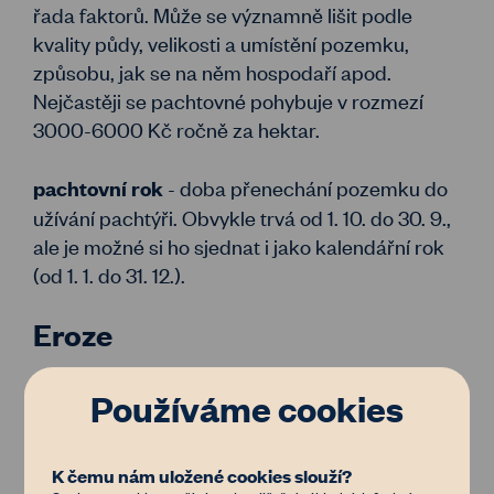
řada faktorů. Může se významně lišit podle
kvality půdy, velikosti a umístění pozemku,
způsobu, jak se na něm hospodaří apod.
Nejčastěji se pachtovné pohybuje v rozmezí
3000-6000 Kč ročně za hektar.
- doba přenechání pozemku do
pachtovní rok
užívání pachtýři. Obvykle trvá od 1. 10. do 30. 9.,
ale je možné si ho sjednat i jako kalendářní rok
(od 1. 1. do 31. 12.).
Eroze
- přirozený proces rozrušování a
eroze
Používáme cookies
transportu objektů na zemském povrchu, ale v
případě zemědělské půdy je zcela nežádoucí.
K čemu nám uložené cookies slouží?
Při vodní nebo větrné erozi se z pole odnáší