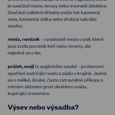
je součástí meze, terasy nebo travnaté údolnice.
Součástí solitérní dřeviny může být kamenný
snos, kamenná zídka nebo drobná sakrální
stavba.
- v podstatě meze u polí, které
remíz, remízek
jsou zcela porostlé keři nebo stromy, ale
nejedná se o les
(z anglického swale) - protierozní
průleh, svejl
opatření zadržující vodu a půdu v krajině. Jedná
se o mělké, široké, často zatravněné příkopy s
mírným sklonem proti okolnímu svahu,
kopírující vrstevnice.
Výsev nebo výsadba?