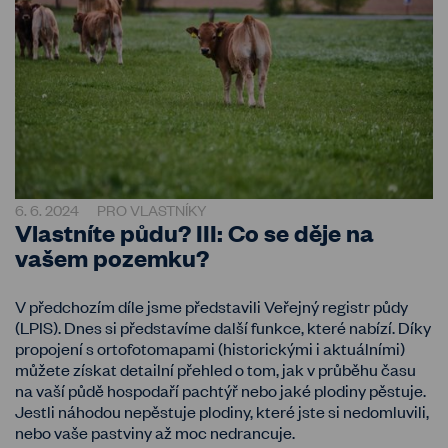
6. 6. 2024
PRO VLASTNÍKY
Vlastníte půdu? III: Co se děje na
vašem pozemku?
V předchozím díle jsme představili Veřejný registr půdy
(LPIS). Dnes si představíme další funkce, které nabízí. Díky
propojení s ortofotomapami (historickými i aktuálními)
můžete získat detailní přehled o tom, jak v průběhu času
na vaší půdě hospodaří pachtýř nebo jaké plodiny pěstuje.
Jestli náhodou nepěstuje plodiny, které jste si nedomluvili,
nebo vaše pastviny až moc nedrancuje.