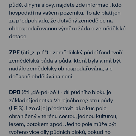
půdě. Jinými slovy, najdete zde informaci, kdo
hospodaří na vašem pozemku. To ale platí jen
za předpokladu, že dotyčný zemědělec na
obhospodařovanou výměru žádá o zemědělské
dotace.
(čti „z-p-f“) - zemědělský půdní fond tvoří
ZPF
zemědělská půda a půda, která byla a má být
nadále zemědělsky obhospodařována, ale
dočasně obdělávána není.
(čti „dé-pé-bé“) - díl půdního bloku je
DPB
základní jednotka Veřejného registru půdy
(LPIS). Lze si jej představit jako kus pole
ohraničený v terénu cestou, jednou kulturou,
lesem, potokem apod. Jedno pole může být
tvořeno více díly půdních bloků, pokud ho