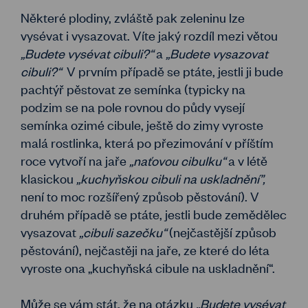
Některé plodiny, zvláště pak zeleninu lze
vysévat i vysazovat. Víte jaký rozdíl mezi větou
„Budete vysévat cibuli?“
a
„Budete vysazovat
cibuli?“
V prvním případě se ptáte, jestli ji bude
pachtýř pěstovat ze semínka (typicky na
podzim se na pole rovnou do půdy vysejí
semínka ozimé cibule, ještě do zimy vyroste
malá rostlinka, která po přezimování v příštím
roce vytvoří na jaře
„naťovou cibulku“
a v létě
klasickou
„kuchyňskou cibuli na uskladnění”,
není to moc rozšířený způsob pěstování). V
druhém případě se ptáte, jestli bude zemědělec
vysazovat
„cibuli sazečku“
(nejčastější způsob
pěstování), nejčastěji na jaře, ze které do léta
vyroste ona „kuchyňská cibule na uskladnění“.
Může se vám stát, že na otázku
„Budete vysévat