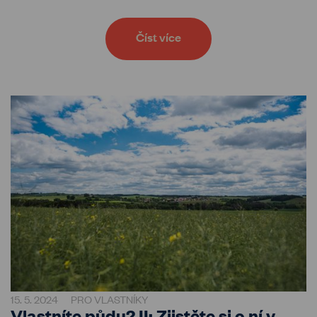
Číst více
15. 5. 2024
PRO VLASTNÍKY
Vlastníte půdu? II: Zjistěte si o ní v