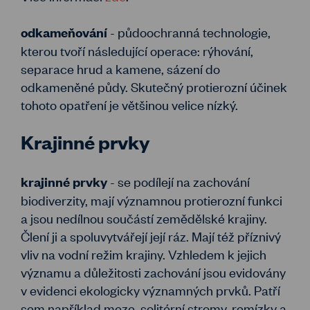
- půdoochranná technologie,
odkameňování
kterou tvoří následující operace: rýhování,
separace hrud a kamene, sázení do
odkameněné půdy. Skutečný protierozní účinek
tohoto opatření je většinou velice nízký.
Krajinné prvky
- se podílejí na zachování
krajinné prvky
biodiverzity, mají významnou protierozní funkci
a jsou nedílnou součástí zemědělské krajiny.
Člení ji a spoluvytvářejí její ráz. Mají též příznivý
vliv na vodní režim krajiny. Vzhledem k jejich
významu a důležitosti zachování jsou evidovány
v evidenci ekologicky významných prvků. Patří
sem například meze, solitérní stromy, remízky a