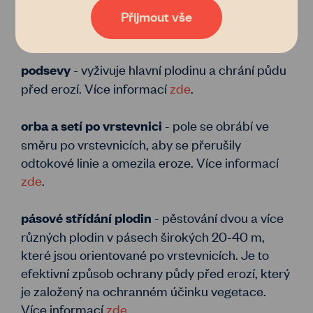
zpracování osobních údajů
. Tak co, věříte nám?
nezůstala holá a nechráněná. Více informací
Přijmout vše
zde
.
- vyživuje hlavní plodinu a chrání půdu
podsevy
před erozí. Více informací
zde
.
- pole se obrábí ve
orba a setí po vrstevnici
směru po vrstevnicích, aby se přerušily
odtokové linie a omezila eroze. Více informací
zde
.
- pěstování dvou a více
pásové střídání plodin
různých plodin v pásech širokých 20-40 m,
které jsou orientované po vrstevnicích. Je to
efektivní způsob ochrany půdy před erozí, který
je založený na ochranném účinku vegetace.
Více informací
zde
.