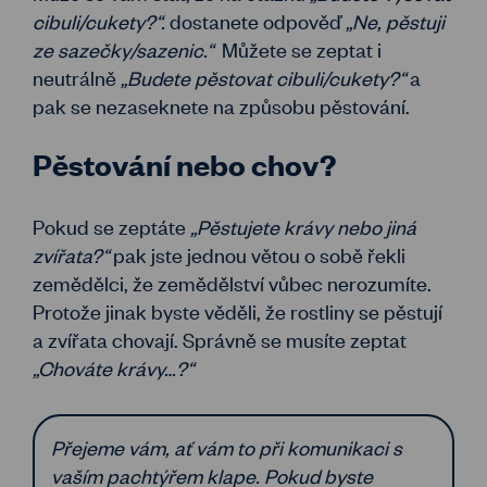
cibuli/cukety?“.
dostanete odpověď
„Ne, pěstuji
ze sazečky/sazenic.“
Můžete se zeptat i
neutrálně
„Budete pěstovat cibuli/cukety?“
a
pak se nezaseknete na způsobu pěstování.
Pěstování nebo chov?
Pokud se zeptáte
„Pěstujete krávy nebo jiná
zvířata?“
pak jste jednou větou o sobě řekli
zemědělci, že zemědělství vůbec nerozumíte.
Protože jinak byste věděli, že rostliny se pěstují
a zvířata chovají. Správně se musíte zeptat
„Chováte krávy…?“
Přejeme vám, ať vám to při komunikaci s
vaším pachtýřem klape. Pokud byste