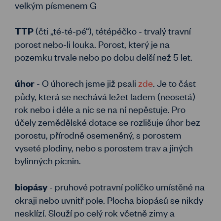
velkým písmenem G
(čti „té-té-pé“), tétépéčko - trvalý travní
TTP
porost nebo-li louka. Porost, který je na
pozemku trvale nebo po dobu delší než 5 let.
- O úhorech jsme již psali
zde
. Je to část
úhor
půdy, která se nechává ležet ladem (neosetá)
rok nebo i déle a nic se na ní nepěstuje. Pro
účely zemědělské dotace se rozlišuje úhor bez
porostu, přírodně osemeněný, s porostem
vyseté plodiny, nebo s porostem trav a jiných
bylinných pícnin.
- pruhové potravní políčko umístěné na
biopásy
okraji nebo uvnitř pole. Plocha biopásů se nikdy
nesklízí. Slouží po celý rok včetně zimy a