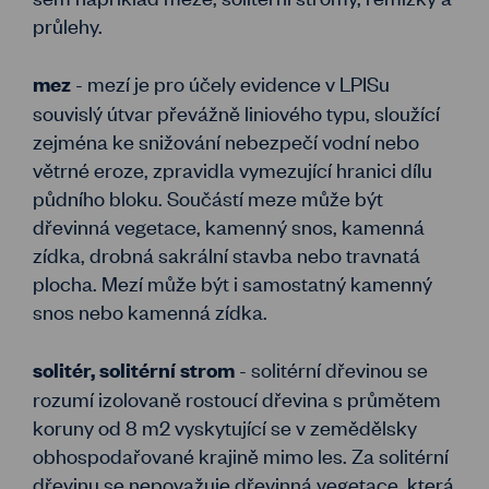
průlehy.
- mezí je pro účely evidence v LPISu
mez
souvislý útvar převážně liniového typu, sloužící
zejména ke snižování nebezpečí vodní nebo
větrné eroze, zpravidla vymezující hranici dílu
půdního bloku. Součástí meze může být
dřevinná vegetace, kamenný snos, kamenná
zídka, drobná sakrální stavba nebo travnatá
plocha. Mezí může být i samostatný kamenný
snos nebo kamenná zídka.
- solitérní dřevinou se
solitér, solitérní strom
rozumí izolovaně rostoucí dřevina s průmětem
koruny od 8 m2 vyskytující se v zemědělsky
obhospodařované krajině mimo les. Za solitérní
dřevinu se nepovažuje dřevinná vegetace, která