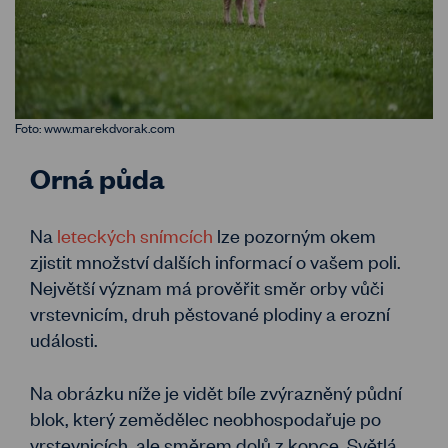
Foto: www.marekdvorak.com
Orná půda
Na
leteckých snímcích
lze pozorným okem
zjistit množství dalších informací o vašem poli.
Největší význam má prověřit směr orby vůči
vrstevnicím, druh pěstované plodiny a erozní
události.
Na obrázku níže je vidět bíle zvýrazněný půdní
blok, který zemědělec neobhospodařuje po
vrstevnicích, ale směrem dolů z kopce. Světlá