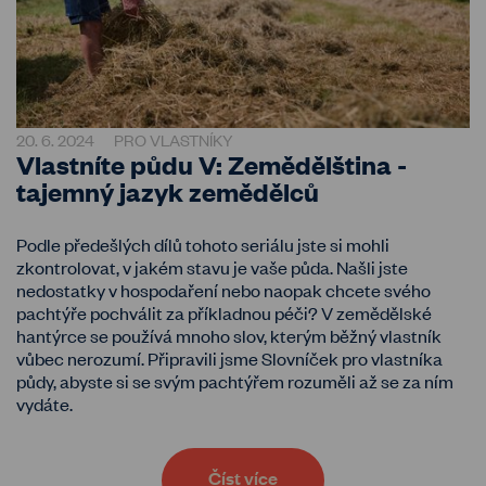
20. 6. 2024
PRO VLASTNÍKY
Vlastníte půdu V: Zemědělština -
tajemný jazyk zemědělců
Podle předešlých dílů tohoto seriálu jste si mohli
zkontrolovat, v jakém stavu je vaše půda. Našli jste
nedostatky v hospodaření nebo naopak chcete svého
pachtýře pochválit za příkladnou péči? V zemědělské
hantýrce se používá mnoho slov, kterým běžný vlastník
vůbec nerozumí. Připravili jsme Slovníček pro vlastníka
půdy, abyste si se svým pachtýřem rozuměli až se za ním
vydáte.
Číst více