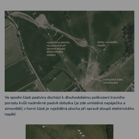
Ve spodní části pastviny dochází k dlouhodobému poškození travního
porostu kvůli nadměrné pastvě dobytka (je zde umístěná napáječka a
zimoviště), v horní části je vyježděná plocha při opravě sloupů elektrického
napětí.