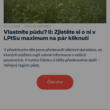
15. 5. 2024
PRO VLASTNÍKY
Vlastníte půdu? II: Zjistěte si o ní v
LPISu maximum na pár kliknutí
V předchozím díle jsme představili některé databáze, ve
kterých můžete najít cenné informace o vašich
pozemcích. V tomto článku si blíže představíme další –
Veřejný registr půdy.
Číst více