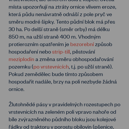
místa upozorňují na ztráty ornice vlivem eroze,
která půdu nenávratně odnáší z pole pryč ve
směru modré šipky. Tento půdní blok má přes
30 ha. Po delší straně (směr orby) má délku
850 m, na užší straně 400 m. Vhodným
protierozním opatřením je
bezorební
způsob
hospodaření nebo
strip-till
, pěstování
meziplodin
a změna směru obhospodařování
pozemku (
po vrstevnicích
, t.j. po užší straně).
Pokud zemědělec bude tímto způsobem
hospodařit nadále, brzy na poli nezbyde žádná
ornice.
Žlutohnědé pásy v pravidelných rozestupech po
vrstevnicích na zeleném poli vpravo nahoře od
bíle zvýrazněného půdního bloku jsou kolejové
řádky od traktoru v porostu obilovin (pšenice,