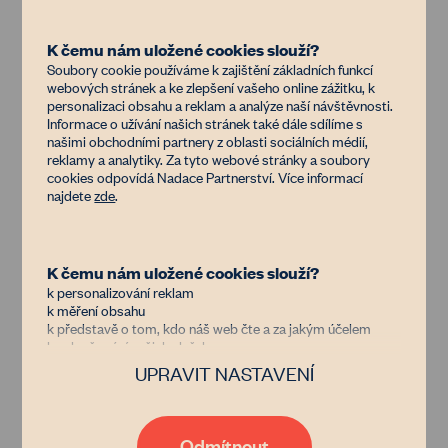
Louky a pastviny
K čemu nám uložené cookies slouží?
Soubory cookie používáme k zajištění základních funkcí
webových stránek a ke zlepšení vašeho online zážitku, k
U luk si můžete snadno zkontrolovat jestli je
personalizaci obsahu a reklam a analýze naší návštěvnosti.
Informace o užívání našich stránek také dále sdílíme s
zemědělec řádně seče nebo pase. A nejen to.
našimi obchodními partnery z oblasti sociálních médií,
Můžete rychle prověřit i to, co nemusí být vidět
reklamy a analytiky. Za tyto webové stránky a soubory
cookies odpovídá Nadace Partnerství. Více informací
při fyzické obhlídce v terénu, zvláště pak, pokud
najdete
zde
.
se jedná o větší a členitější pozemek.
Seče zemědělec celou louku naráz nebo
K čemu nám uložené cookies slouží?
postupně
mozaikovitě
, což je důležité pro
k personalizování reklam
podporu biodiverzity včetně opylovačů? Není
k měření obsahu
k představě o tom, kdo náš web čte a za jakým účelem
pastva zvířat příliš intenzivní? Nedochází
k vylepšování našich služeb
nadměrnou pastvou k poškození travního drnu
UPRAVIT NASTAVENÍ
Důvěřujete nám?
a k erozi?
Jsme nezisková organizace financovaná donory, kterým jde
stejně jako nám o zastavení znehodnocování půdy v Česku.
Přepínáním mezi stávajícími a historickými
Díky tomu, že nám dáte možnost uchovávat data o vaší
Odmítnout