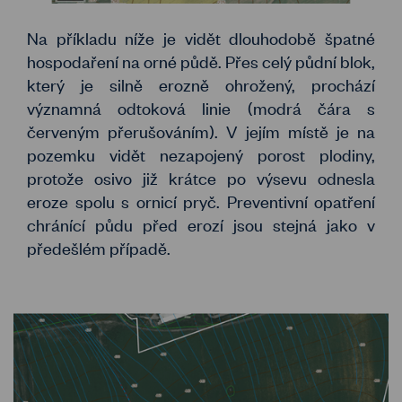
Na příkladu níže je vidět dlouhodobě špatné
hospodaření na orné půdě. Přes celý půdní blok,
který je silně erozně ohrožený, prochází
významná odtoková linie (modrá čára s
červeným přerušováním). V jejím místě je na
pozemku vidět nezapojený porost plodiny,
protože osivo již krátce po výsevu odnesla
eroze spolu s ornicí pryč. Preventivní opatření
chránící půdu před erozí jsou stejná jako v
předešlém případě.