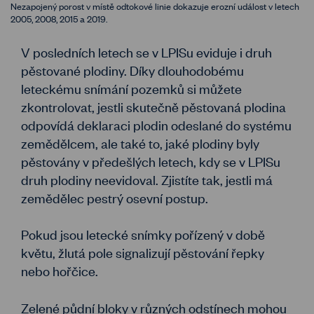
Nezapojený porost v místě odtokové linie dokazuje erozní událost v letech
2005, 2008, 2015 a 2019.
V posledních letech se v LPISu eviduje i druh
pěstované plodiny. Díky dlouhodobému
leteckému snímání pozemků si můžete
zkontrolovat, jestli skutečně pěstovaná plodina
odpovídá deklaraci plodin odeslané do systému
zemědělcem, ale také to, jaké plodiny byly
pěstovány v předešlých letech, kdy se v LPISu
druh plodiny neevidoval. Zjistíte tak, jestli má
zemědělec pestrý osevní postup.
Pokud jsou letecké snímky pořízený v době
květu, žlutá pole signalizují pěstování řepky
nebo hořčice.
Zelené půdní bloky v různých odstínech mohou