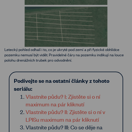
Letecký pohled odhalí i to, co je ukryté pod zemí a při fyzické obhlídce
pozemku nemusí být vidět. Pravidelné čáry na pozemku indikují na louce
polohu drenážních trubek pro odvodnění.
Podívejte se na ostatní články z tohoto
seriálu:
Vlastníte půdu? I: Zjistěte si o ní
maximum na pár kliknutí
Vlastníte půdu? II: Zjistěte si o ní v
LPISu maximum na pár kliknutí
Vlastníte půdu? III: Co se děje na