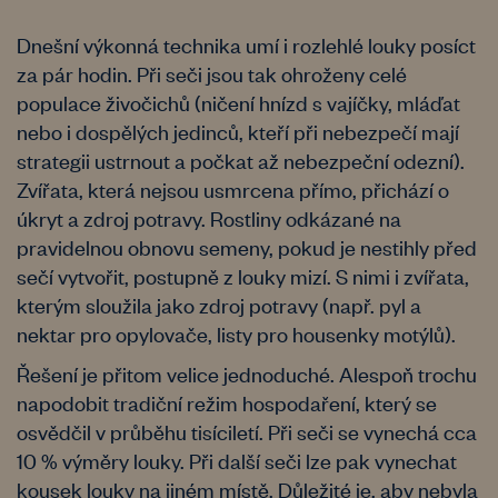
Dnešní výkonná technika umí i rozlehlé louky posíct
za pár hodin. Při seči jsou tak ohroženy celé
populace živočichů (ničení hnízd s vajíčky, mláďat
nebo i dospělých jedinců, kteří při nebezpečí mají
strategii ustrnout a počkat až nebezpeční odezní).
Zvířata, která nejsou usmrcena přímo, přichází o
úkryt a zdroj potravy. Rostliny odkázané na
pravidelnou obnovu semeny, pokud je nestihly před
sečí vytvořit, postupně z louky mizí. S nimi i zvířata,
kterým sloužila jako zdroj potravy (např. pyl a
nektar pro opylovače, listy pro housenky motýlů).
Řešení je přitom velice jednoduché. Alespoň trochu
napodobit tradiční režim hospodaření, který se
osvědčil v průběhu tisíciletí. Při seči se vynechá cca
10 % výměry louky. Při další seči lze pak vynechat
kousek louky na jiném místě. Důležité je, aby nebyla