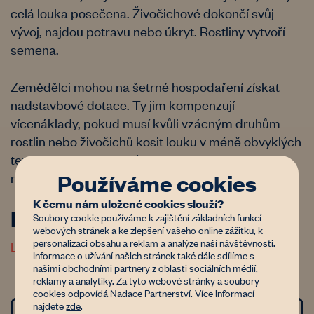
celá louka posečena. Živočichové dokončí svůj
vývoj, najdou potravu nebo úkryt. Rostliny vytvoří
semena.
Zemědělci mohou na šetrné hospodaření získat
nadstavbové dotace. Ty jim kompenzují
vícenáklady, pokud musí kvůli vzácným druhům
rostlin nebo živočichů kosit louku v méně obvyklých
termínech, a ušlý zisk (ztráta píce nebo sena z
Používáme cookies
neposečené části).
K čemu nám uložené cookies slouží?
Reference
Soubory cookie používáme k zajištění základních funkcí
webových stránek a ke zlepšení vašeho online zážitku, k
personalizaci obsahu a reklam a analýze naší návštěvnosti.
Brožura Ošetřování travních porostů
Informace o užívání našich stránek také dále sdílíme s
našimi obchodními partnery z oblasti sociálních médií,
reklamy a analytiky. Za tyto webové stránky a soubory
cookies odpovídá Nadace Partnerství. Více informací
najdete
zde
.