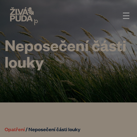
Neposečení části
louky
Opatření
/
Neposečení části louky