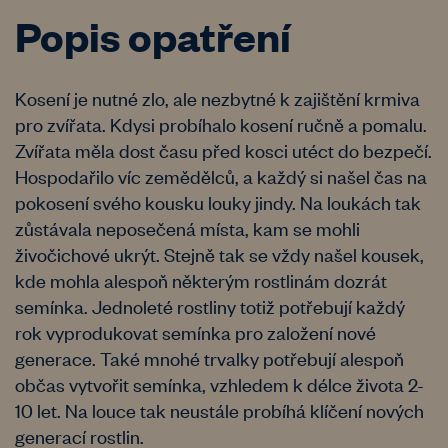
Popis opatření
Kosení je nutné zlo, ale nezbytné k zajištění krmiva
pro zvířata. Kdysi probíhalo kosení ručně a pomalu.
Zvířata měla dost času před kosci utéct do bezpečí.
Hospodařilo víc zemědělců, a každý si našel čas na
pokosení svého kousku louky jindy. Na loukách tak
zůstávala neposečená místa, kam se mohli
živočichové ukrýt. Stejně tak se vždy našel kousek,
kde mohla alespoň některým rostlinám dozrát
semínka. Jednoleté rostliny totiž potřebují každý
rok vyprodukovat semínka pro založení nové
generace. Také mnohé trvalky potřebují alespoň
občas vytvořit semínka, vzhledem k délce života 2-
10 let. Na louce tak neustále probíhá klíčení nových
generací rostlin.