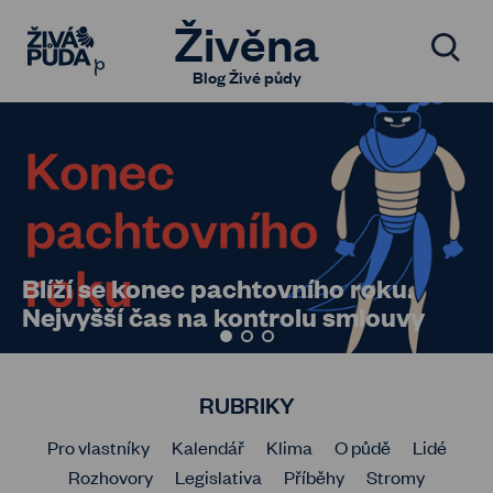
Živěna
Blog Živé půdy
Blíží se konec pachtovního roku.
Nejvyšší čas na kontrolu smlouvy
RUBRIKY
Pro vlastníky
Kalendář
Klima
O půdě
Lidé
Rozhovory
Legislativa
Příběhy
Stromy