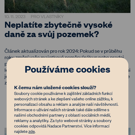
10. 11. 2023
PRO VLASTNÍKY
Neplatíte zbytečně vysoké
daně za svůj pozemek?
Článek aktualizován pro rok 2024: Pokud se v průběhu
roku změní vaše majetkové poměry (nákup nebo prodej
pozemku, změna druhu nebo výměry pozemku), musíte v
Používáme cookies
lednu příštího roku podat daňové přiznání. Není na škodu si
jednou za čas udělat revizi majetku a zjistit, jestli neplatíte
zbytečně moc.
K čemu nám uložené cookies slouží?
Soubory cookie používáme k zajištění základních funkcí
webových stránek a ke zlepšení vašeho online zážitku, k
Číst více
personalizaci obsahu a reklam a analýze naší návštěvnosti.
Informace o užívání našich stránek také dále sdílíme s
našimi obchodními partnery z oblasti sociálních médií,
reklamy a analytiky. Za tyto webové stránky a soubory
cookies odpovídá Nadace Partnerství. Více informací
najdete
zde
.