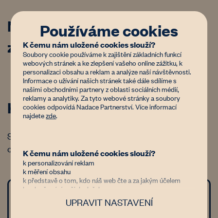
Na co konkrétního dotaci
Používáme cookies
získáte?
K čemu nám uložené cookies slouží?
Soubory cookie používáme k zajištění základních funkcí
webových stránek a ke zlepšení vašeho online zážitku, k
personalizaci obsahu a reklam a analýze naší návštěvnosti.
Péče o založený agrolesnický systém
Informace o užívání našich stránek také dále sdílíme s
našimi obchodními partnery z oblasti sociálních médií,
reklamy a analytiky. Za tyto webové stránky a soubory
Kontakt
cookies odpovídá Nadace Partnerství. Více informací
najdete
zde
.
Státní zemědělský intervenční fond, Regionální
odbor dle místa realizace – kontakty
na webu SZIF
.
K čemu nám uložené cookies slouží?
k personalizování reklam
k měření obsahu
k představě o tom, kdo náš web čte a za jakým účelem
k vylepšování našich služeb
Péče o založený agrolesnický systém
UPRAVIT NASTAVENÍ
Důvěřujete nám?
Jsme nezisková organizace financovaná donory, kterým jde