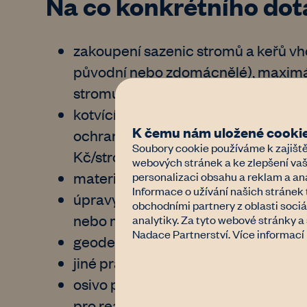
Na co konkrétního dot
zakoupení sazenic stromů a keřů v
původní nebo zdomácnělé), maximál
stromu je 1 500 Kč včetně DPH;
kotvící, ochranný a podpůrný materiá
K čemu nám uložené cookie
ochrana kmene/nátěr, materiál pro 
Soubory cookie používáme k zajiště
Kč/strom včetně DPH;
webových stránek a ke zlepšení vaš
materiál potřebný k realizaci opatře
personalizaci obsahu a reklam a ana
Informace o užívání našich stránek 
úpravy terénu – například protažen
obchodními partnery z oblasti sociá
nebo modelování terénu pro lepší z
analytiky. Za tyto webové stránky 
Nadace Partnerství. Více informací
geodetické vytyčení pozemku (např.
jiné práce realizované dodavatelsky
osivo pro zatravnění, případně i jin
pro realizaci záměru;