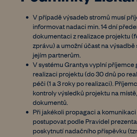
V případě výsadeb stromů musí pří
informovat nadaci min. 14 dní předem
dokumentaci z realizace projektu (f
zprávu) a umožní účast na výsadb
jejím partnerům.
V systému Grantys vyplní příjemce
realizaci projektu (do 30 dnů po rea
péči (1 a 3 roky po realizaci). Příj
kontroly výsledků projektu na místě,
dokumentů.
Při jakékoli propagaci a komunikaci
postupovat podle Pravidel prezentac
poskytnutí nadačního příspěvku (tzn.