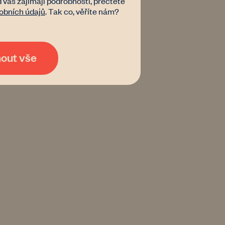
d vás zajímají podrobnosti, přečtěte
obních údajů
. Tak co, věříte nám?
mout vše