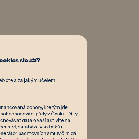
okies slouží?
eb čte a za jakým účelem
inancovaná donory, kterým jde
 znehodnocování půdy v Česku. Díky
hovávat data o vaší aktivitě na
nství, databáze vlastníků i
nerátor pachtovních smluv čím dál