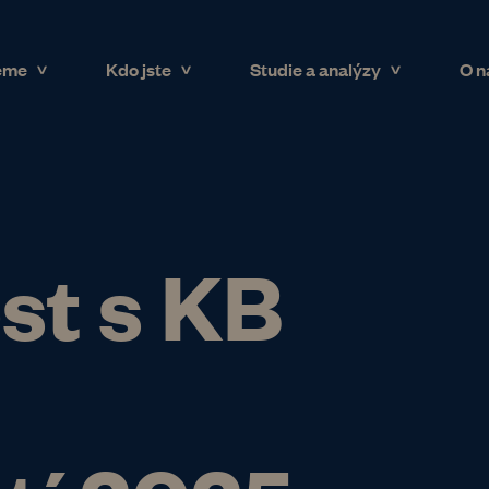
eme
Kdo jste
Studie a analýzy
O n
st s KB