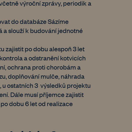
včetně výroční zprávy, periodik a
rovat do databáze Sázíme
 a slouží k budování jednotné
 zajistit po dobu alespoň 3 let
kontrola a odstranění kotvicích
ání, ochrana proti chorobám a
u, doplňování mulče, náhrada
 u ostatních 3 výsledků projektu
í. Dále musí příjemce zajistit
 po dobu 6 let od realizace