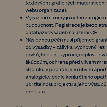
textových i grafických materiálech, 
webu organizace).
Vysazené stromy je nutné zaregist
budoucnost. Registrace je bezplatná
databáze výsadeb na území ČR.
Následnou péči musí příjemce grantu
od výsadby – zálivka, výchovný řez, 
prvků, hnojení, kypření, odplevelov
škůdcům, ochrana před vlivem mraz
stromku v případě jeho úhynu apod.,
analogicky podle konkrétního opatřen
udržitelnost projektu a jeho výstupů
projektu.