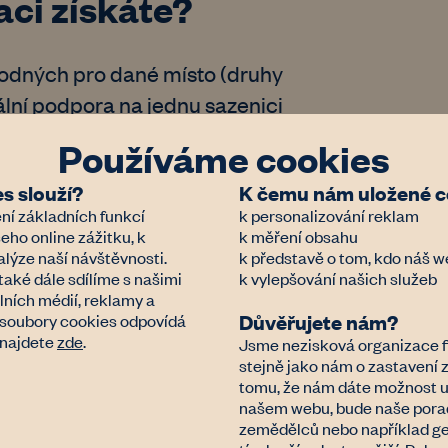
aci získáte?
hodných pro dané místo (druhy
ní podpora na jednu sazenici
Používáme cookies
l (kůly, příčky, úvazky, mulč,
s slouží?
K čemu nám uložené co
vylepšení kvality půdy) do 800
ní základních funkcí
k personalizování reklam
eho online zážitku, k
k měření obsahu
ní;
lýze naší návštěvnosti.
k představě o tom, kdo náš w
také dále sdílíme s našimi
k vylepšování našich služeb
í cesty zemědělskou technikou
lních médií, reklamy a
asakování vody;
Důvěřujete nám?
a soubory cookies odpovídá
 najdete
zde
.
Jsme nezisková organizace f
 pro obnovu polní cesty);
stejně jako nám o zastavení
;
tomu, že nám dáte možnost uc
našem webu, bude naše porade
é osivo nebo sazenice potřebné
zemědělců nebo například ge