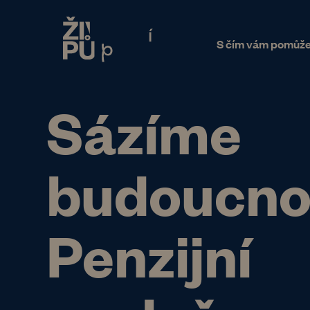
S čím vám pomůž
Sázíme
budoucno
Penzijní