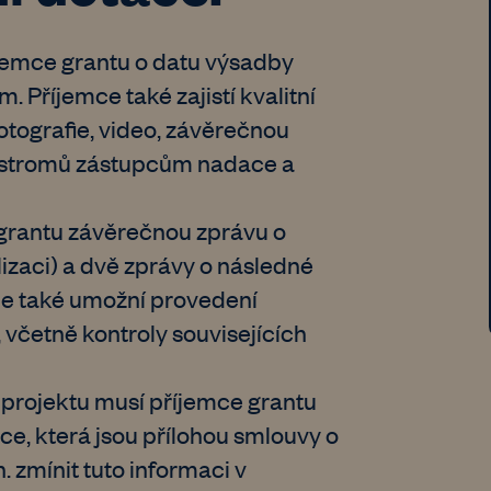
jemce grantu o datu výsadby
. Příjemce také zajistí kvalitní
otografie, video, závěrečnou
ě stromů zástupcům nadace a
 grantu závěrečnou zprávu o
lizaci) a dvě zprávy o následné
emce také umožní provedení
 včetně kontroly souvisejících
 projektu musí příjemce grantu
e, která jsou přílohou smlouvy o
 zmínit tuto informaci v