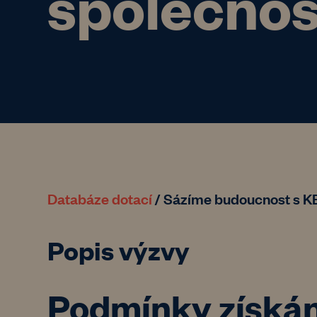
společnos
Databáze dotací
/
Sázíme budoucnost s KB
Popis výzvy
Podmínky získán