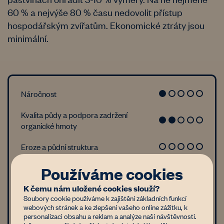
60 % a nejvýše 80 % času nedovolit přístup
hospodářským zvířatům. Ekonomické ztráty jsou
minimální.
Náročnost
Kvalita půdy a podpora zadržení
organické hmoty
Eroze a půdní struktura
Biodiverzita
Používáme cookies
K čemu nám uložené cookies slouží?
Půdní život
Soubory cookie používáme k zajištění základních funkcí
webových stránek a ke zlepšení vašeho online zážitku, k
personalizaci obsahu a reklam a analýze naší návštěvnosti.
Vlastník může reálně požadovat