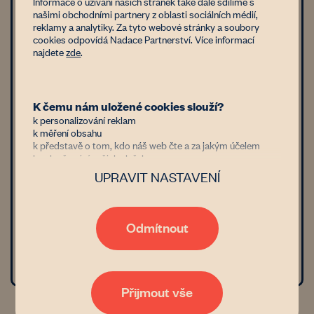
Informace o užívání našich stránek také dále sdílíme s
pokud má
našimi obchodními partnery z oblasti sociálních médií,
reklamy a analytiky. Za tyto webové stránky a soubory
cookies odpovídá Nadace Partnerství. Více informací
Méně než 1 ha
najdete
zde
.
1 - 5 ha
5 a více ha
K čemu nám uložené cookies slouží?
k personalizování reklam
k měření obsahu
Náklady / ztráta
k představě o tom, kdo náš web čte a za jakým účelem
k vylepšování našich služeb
Náklady
UPRAVIT NASTAVENÍ
Důvěřujete nám?
Jsme nezisková organizace financovaná donory, kterým jde
Ztráty
stejně jako nám o zastavení znehodnocování půdy v Česku.
Díky tomu, že nám dáte možnost uchovávat data o vaší
Odmítnout
aktivitě na našem webu, bude naše poradenství, databáze
Finanční podpora
vlastníků i zemědělců nebo například generátor
pachtovních smluv čím dál tím lepší a dostupnější. Pokud
vás zajímají podrobnosti, přečtěte si naše
zásady
zpracování osobních údajů
. Tak co, věříte nám?
Přijmout vše