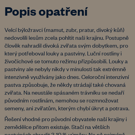
Popis opatření
Velcí býložravci (mamut, zubr, pratur, divoký kůň)
nedovolili lesům zcela pohltit naši krajinu. Postupně
člověk nahradil divoká zvířata svým dobytkem, pro
který potřeboval louky a pastviny. Luční rostliny i
živočichové se tomuto režimu přizpůsobili. Louky a
pastviny ale nebyly nikdy v minulosti tak extrémně
intenzivně využívány jako dnes. Celoroční intenzivní
pastva způsobuje, že někdy strádají také chovaná
zvířata. Na neustále spásaném trávníku se nedaří
původním rostlinám, nemohou se rozmnožovat
semeny, ani zvířatům, kterým chybí úkryt a potrava.
Řešení vhodné pro původní obyvatele naší krajiny i
zemědělce přitom existuje. Stačí na větších
pastvinách ohradit 3-10 % výměry. Na ně nejméně