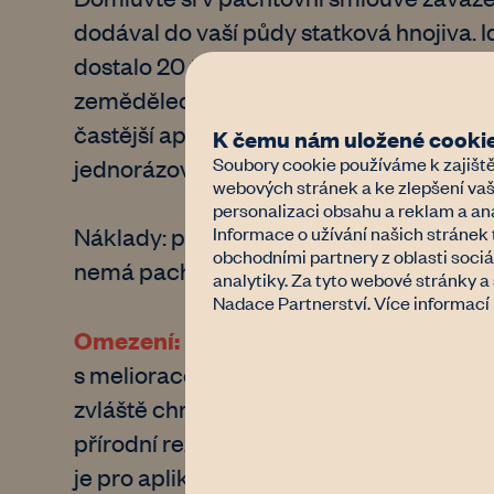
dodával do vaší půdy statková hnojiva. Id
dostalo 20 tun na hektar v průběhu 3 le
zemědělec zapravovat statková hnojiva n
častější aplikaci se dává menší množství
K čemu nám uložené cookie
Soubory cookie používáme k zajiště
jednorázově může dát až 40 tun na hekt
webových stránek a ke zlepšení vaš
personalizaci obsahu a reklam a ana
Náklady: pohonné hmoty při aplikaci na 
Informace o užívání našich stránek 
obchodními partnery z oblasti sociá
nemá pachtýř vlastní (živočišnou výrobu
analytiky. Za tyto webové stránky 
Nadace Partnerství. Více informací
Omezení:
Kolem vodních ochranných pá
s melioracemi jsou stanovena omezení pr
zvláště chráněných územích (národní pa
přírodní rezervace, přírodní památka 
je pro aplikaci statkových hnojiv nutný 