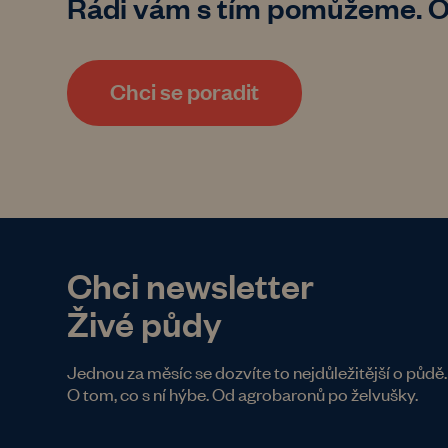
Rádi vám s tím pomůžeme. O
Chci se poradit
Chci newsletter
Živé půdy
Jednou za měsíc se dozvíte to nejdůležitější o půdě.
O tom, co s ní hýbe. Od agrobaronů po želvušky.