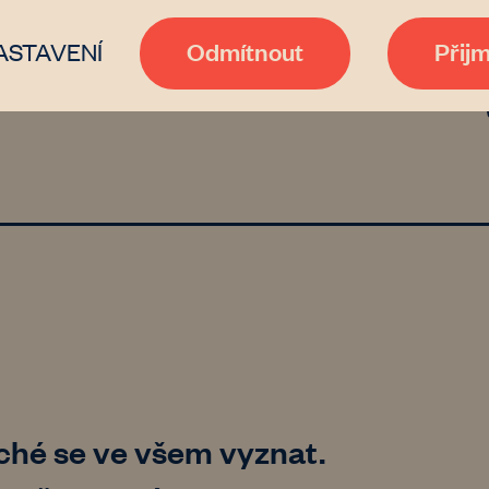
Odmítnout
Přij
ASTAVENÍ
ché se ve všem vyznat.