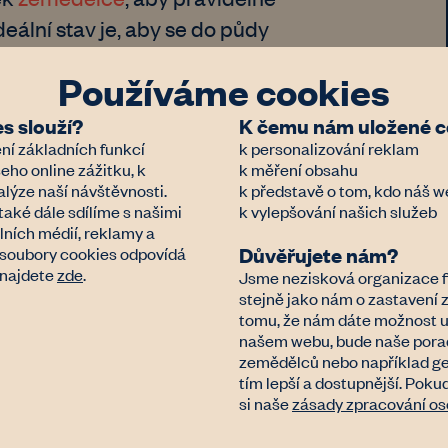
eální stav je, aby se do půdy
t. Dle pěstovaných plodin může
Používáme cookies
a podzim jednou za 2-5 let. Při
, při méně časté aplikaci se
s slouží?
K čemu nám uložené co
ní základních funkcí
k personalizování reklam
ar.
eho online zážitku, k
k měření obsahu
lýze naší návštěvnosti.
k představě o tom, kdo náš w
pole, nakoupení hnojiva, pokud
také dále sdílíme s našimi
k vylepšování našich služeb
lních médií, reklamy a
).
Důvěřujete nám?
a soubory cookies odpovídá
 najdete
zde
.
Jsme nezisková organizace f
stejně jako nám o zastavení
sem vodních zdrojů a na polích
tomu, že nám dáte možnost uc
o aplikaci dusíkatých hnojiv. Ve
našem webu, bude naše porade
zemědělců nebo například ge
rk, chráněná krajinná oblast,
tím lepší a dostupnější. Poku
apod. včetně ochranných pásem)
si naše
zásady zpracování os
souhlas orgánů ochrany přírody.