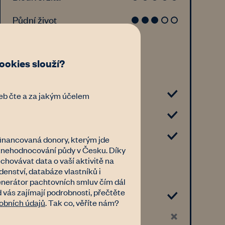
Půdní život
Vlastník může reálně
okies slouží?
požadovat pokud má
Méně než 1 ha
eb čte a za jakým účelem
1 - 5 ha
5 a více ha
inancovaná donory, kterým jde
 znehodnocování půdy v Česku. Díky
hovávat data o vaší aktivitě na
Náklady / ztráta
nství, databáze vlastníků i
nerátor pachtovních smluv čím dál
d vás zajímají podrobnosti, přečtěte
Náklady
obních údajů
. Tak co, věříte nám?
Ztráty