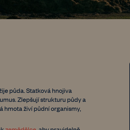
žije půda. Statková hnojiva
humus. Zlepšují strukturu půdy a
á hmota živí půdní organismy,
ek
zemědělce
, aby pravidelně