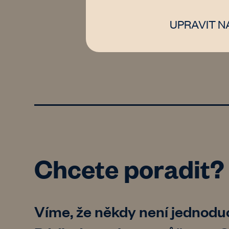
UPRAVIT N
Chcete poradit?
Víme, že někdy není jednodu