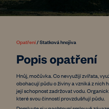
Opatření
/
Statková hnojiva
Popis opatření
Hnůj, močůvka. Co nevyužijí zvířata, vyu
obohacují půdu o živiny a vzniká z nich 
její schopnost zadržovat vodu. Organick
které svou činností provzdušňují půdu.
Domluvte si v pachtovní smlouvě závaz