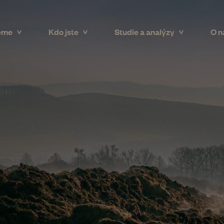
eme
Kdo jste
Studie a analýzy
O n