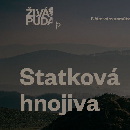
S čím vám pomůž
Statková
hnojiva