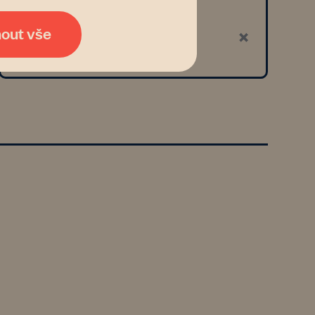
mout vše
Finanční podpora